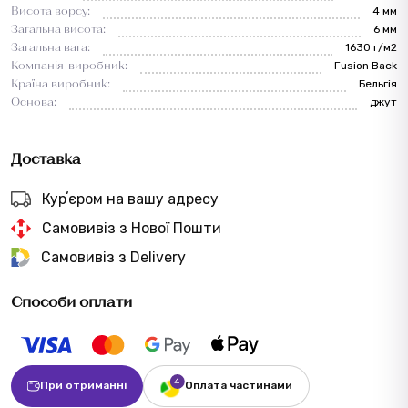
Висота ворсу:
4 мм
Загальна висота:
6 мм
Загальна вага:
1630 г/м2
Компанія-виробник:
Fusion Back
Країна виробник:
Бельгія
Основа:
джут
Доставка
Курʼєром на вашу адресу
Самовивіз з Нової Пошти
Самовивіз з Delivery
Способи оплати
При отриманні
Оплата частинами