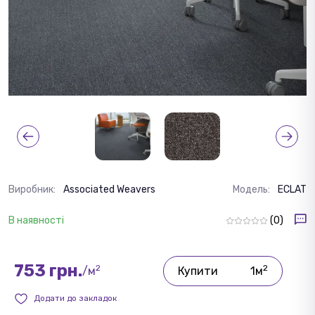
Виробник:
Associated Weavers
Модель:
ECLAT
В наявності
(0)
753 грн.
2
2
/м
Купити
1м
Додати до закладок