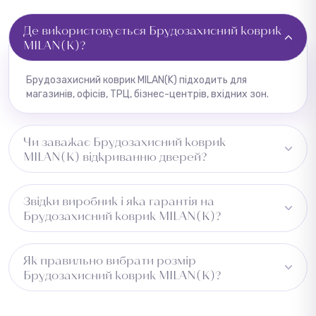
Де використовується Брудозахисний коврик
MILAN(K)?
Брудозахисний коврик MILAN(K) підходить для
магазинів, офісів, ТРЦ, бізнес-центрів, вхідних зон.
Чи заважає Брудозахисний коврик
MILAN(K) відкриванню дверей?
Ні, висота 3 мм — низький профіль, який не
Звідки виробник і яка гарантія на
перешкоджає відкриванню дверей.
Брудозахисний коврик MILAN(K)?
Країна виробництва — Бельгія. На всі товари надається
Як правильно вибрати розмір
гарантія від заводу-виробника. Повернення можливе
Брудозахисний коврик MILAN(K)?
протягом 14 днів за умови збереження товарного
вигляду.
Виміряйте довжину приміщення та додайте 5–10 см із