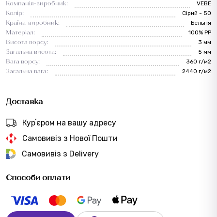
Компанія-виробник:
VEBE
Колір:
Сірий - 50
Країна-виробник:
Бельгія
Матеріал:
100% PP
Висота ворсу:
3 мм
Загальна висота:
5 мм
Вага ворсу:
360 г/м2
Загальна вага:
2440 г/м2
Доставка
Курʼєром на вашу адресу
Самовивіз з Нової Пошти
Самовивіз з Delivery
Способи оплати