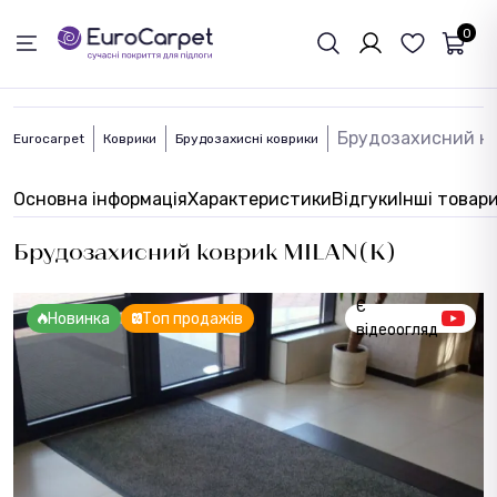
ЗВОРОТНІЙ ЗВЯЗОК
0
Брудозахисний ко
Eurocarpet
Коврики
Брудозахисні коврики
Основна інформація
Характеристики
Відгуки
Інші товар
Брудозахисний коврик MILAN(K)
Є
Новинка
Топ продажів
відеоогляд