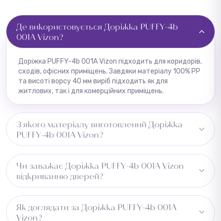
Де використовується Доріжка PUFFY-4b
001A Vizon?
Доріжка PUFFY-4b 001A Vizon підходить для коридорів,
сходів, офісних приміщень. Завдяки матеріалу 100% PP
та висоті ворсу 40 мм виріб підходить як для
житлових, так і для комерційних приміщень.
З якого матеріалу виготовлений Доріжка
PUFFY-4b 001A Vizon?
Виготовлено з 100% PP, основа — джут. Це забезпечує
Чи заважає Доріжка PUFFY-4b 001A Vizon
утримання пилу та вологи та довговічність виробу.
відкриванню дверей?
Рекомендуємо перевірити зазор під дверима перед
Як доглядати за Доріжка PUFFY-4b 001A
встановленням.
Vizon?