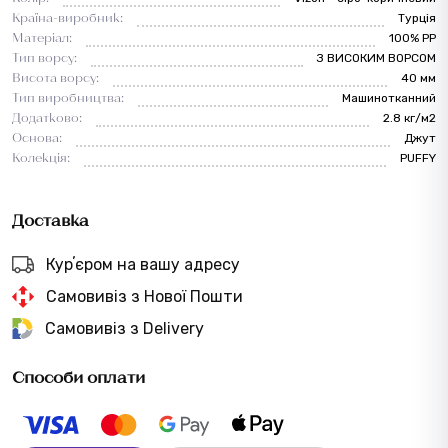
Країна-виробник:
Турція
Матеріал:
100% PP
Тип ворсу:
З ВИСОКИМ ВОРСОМ
Висота ворсу:
40 мм
Тип виробництва:
Машинотканний
Додатково:
2.8 кг/м2
Основа:
Джут
Колекція:
PUFFY
Доставка
Курʼєром на вашу адресу
Самовивіз з Нової Пошти
Самовивіз з Delivery
Способи оплати