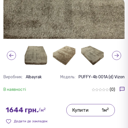
Виробник:
Albayrak
Модель:
PUFFY-4b 001A (d) Vizon
В наявності
(0)
1644 грн.
2
2
/м
Купити
1м
Додати до закладок