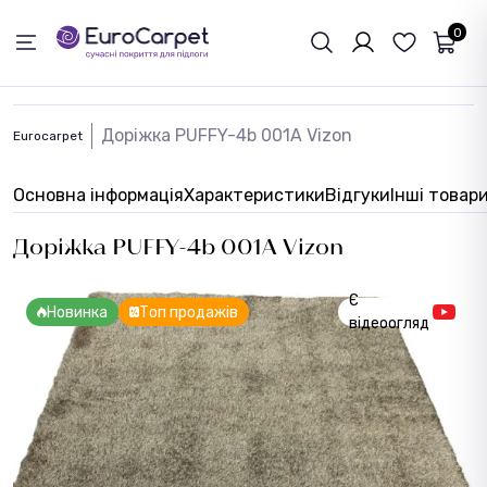
ЗВОРОТНІЙ ЗВЯЗОК
0
Доріжка PUFFY-4b 001A Vizon
Eurocarpet
Основна інформація
Характеристики
Відгуки
Інші товар
Доріжка PUFFY-4b 001A Vizon
Є
Новинка
Топ продажів
відеоогляд