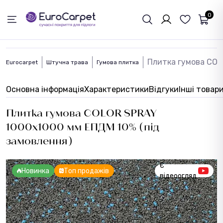
ЗВОРОТНІЙ ЗВЯЗОК
0
Плитка гумова COL
Eurocarpet
Штучна трава
Гумова плитка
Основна інформація
Характеристики
Відгуки
Інші товар
Плитка гумова COLOR SPRAY
1000х1000 мм ЕПДМ 10% (під
замовлення)
Є
Новинка
Топ продажів
відеоогляд