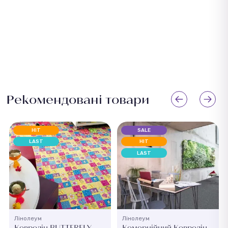
Рекомендовані товари
HIT
SALE
LAST
HIT
LAST
Лінолеум
Лінолеум
Ковролін BUTTERFLY
Комерційний Ковролін