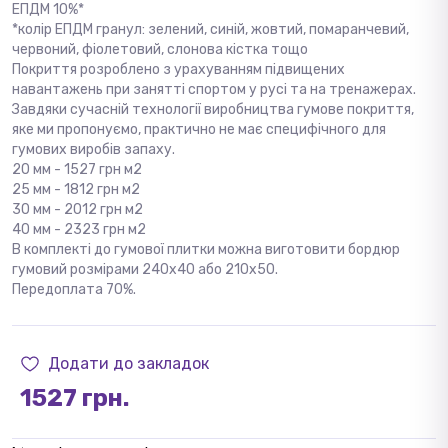
ЕПДМ 10%*
*колір ЕПДМ гранул: зелений, синій, жовтий, помаранчевий,
червоний, фіолетовий, слонова кістка тощо
Покриття розроблено з урахуванням підвищених
навантажень при занятті спортом у русі та на тренажерах.
Завдяки сучасній технології виробництва гумове покриття,
яке ми пропонуємо, практично не має специфічного для
гумових виробів запаху.
20 мм - 1527 грн м2
25 мм - 1812 грн м2
30 мм - 2012 грн м2
40 мм - 2323 грн м2
В комплекті до гумової плитки можна виготовити бордюр
гумовий розмірами 240х40 або 210х50.
Передоплата 70%.
Додати до закладок
1527 грн.