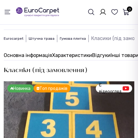
ЗВОРОТНІЙ ЗВЯЗОК
0
Класики (під замов
Eurocarpet
Штучна трава
Гумова плитка
Основна інформація
Характеристики
Відгуки
Інші товар
Класики (під замовлення)
Є
Новинка
Топ продажів
відеоогляд