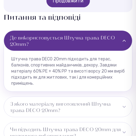
Продовжити
Питання та відповіді
Де використовується Штучна трава DECO
20mm?
Штучна трава DECO 20mm підходить для терас,
балконів, спортивних майданчиків, декору. Завдяки
матеріалу 60% PE + 40% PP та висоті ворсу 20 мм виріб
підходить як для житлових, так і для комерційних
приміщень.
З якого матеріалу виготовлений Штучна
трава DECO 20mm?
Виготовлено з 60% PE + 40% PP, основа — латекс. Це
Чи підходить Штучна трава DECO 20mm для
забезпечує утримання пилу та вологи та
щоденного використання?