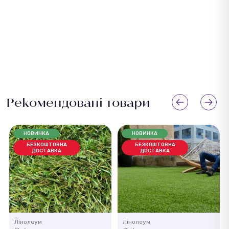
надається гарантія від заводу-виробника. Повернення
можливе протягом 14 днів за умови збереження
товарного вигляду.
Рекомендовані товари
НОВИНКА
НОВИНКА
БЕЗКОШТОВНА
БЕЗКОШТОВНА
ДОСТАВКА
ДОСТАВКА
Лінолеум
Лінолеум