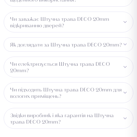
довговічність виробу.
Так. Щільність Висока та матеріал 60% PE + 40% PP
Чи заважає Штучна трава DECO 20mm
забезпечують стійкість до зносу при регулярному
відкриванню дверей?
використанні.
Рекомендуємо перевірити зазор під дверима перед
Як доглядати за Штучна трава DECO 20mm?
встановленням.
Достатньо регулярного пилососіння. Виріб не вбирає
Чи електризується Штучна трава DECO
вологу та легко чиститься.
20mm?
Ні, матеріал PP не електризується та не притягує пил.
Чи підходить Штучна трава DECO 20mm для
вологих приміщень?
Виріб водовідштовхувальний, але для постійно
Звідки виробник і яка гарантія на Штучна
вологих зон рекомендуємо уточнити у менеджера.
трава DECO 20mm?
Країна виробництва — Туреччина. На всі товари