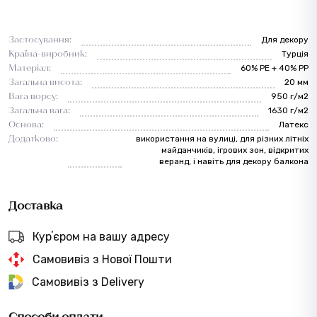
Застосування:
Для декору
Країна-виробник:
Турція
Матеріал:
60% PE + 40% PP
Загальна висота:
20 мм
Вага ворсу:
950 г/м2
Загальна вага:
1630 г/м2
Основа:
Латекс
Додатково:
використання на вулиці, для різних літніх
майданчиків, ігрових зон, відкритих
веранд, і навіть для декору балкона
Доставка
Курʼєром на вашу адресу
Самовивіз з Нової Пошти
Самовивіз з Delivery
Способи оплати