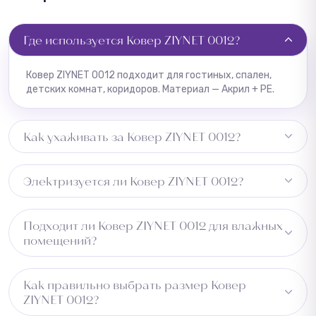
Где используется Ковер ZIYNET 0012?
Ковер ZIYNET 0012 подходит для гостиных, спален,
детских комнат, коридоров. Материал — Акрил + PE.
Как ухаживать за Ковер ZIYNET 0012?
Регулярная чистка пылесосом, пятна удалять сразу
Электризуется ли Ковер ZIYNET 0012?
влажной тряпкой.
Может незначительно электризоваться при низкой
Подходит ли Ковер ZIYNET 0012 для влажных
влажности.
помещений?
Не рекомендуется для влажных зон.
Как правильно выбрать размер Ковер
ZIYNET 0012?