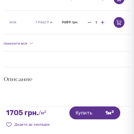
kmk
1.96x2.9 м
9689 грн.
показати все
Описание
1705 грн.
2
2
/м
Купить
1м
Додати до закладок