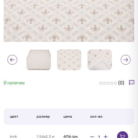
В наличии
(0)
цвет
размер
цена
кол-во
kmk
1.56x2.3 м
6116 грн.