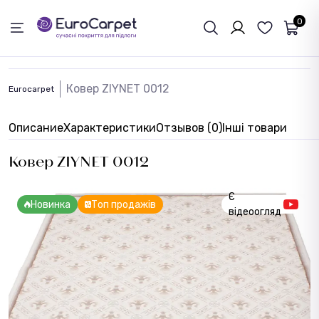
ОБРАТНАЯ СВЯЗЬ
0
Ковер ZIYNET 0012
Eurocarpet
Описание
Характеристики
Отзывов (0)
Інші товари
Ковер ZIYNET 0012
Є
Новинка
Топ продажів
відеоогляд