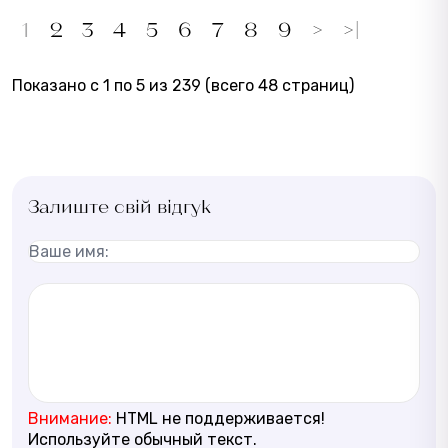
1
2
3
4
5
6
7
8
9
>
>|
Показано с 1 по 5 из 239 (всего 48 страниц)
Залиште свій відгук
Внимание:
HTML не поддерживается!
Используйте обычный текст.