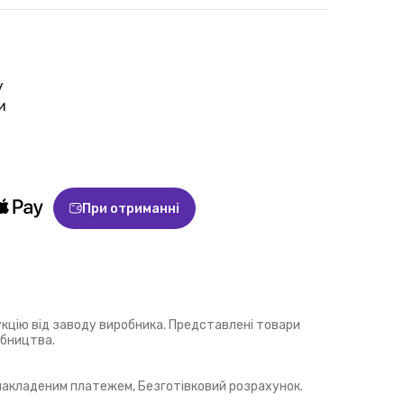
у
и
При отриманні
укцію від заводу виробника. Представлені товари
обництва.
 накладеним платежем, Безготівковий розрахунок.