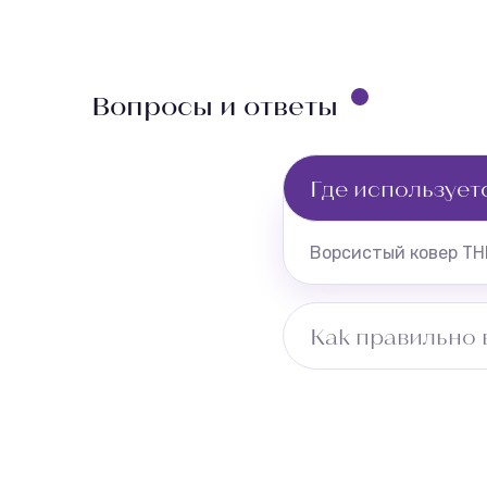
Вопросы и ответы
Где использует
Ворсистый ковер TH
Как правильно 
Измерьте длину пом
учитывайте ширину 
бесплатно.