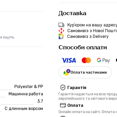
Доставка
Курʼєром на вашу адрес
Самовивіз з Нової Пошт
Самовивіз з Delivery
а ощупь.
Способи оплати
Оплата частинами
Polyester & PP
Гарантія
Машинна работа
Гарантія надається на всю прод
європейського та світового вир
3.7
Оплата
С длинным ворсом
Онлайн оплата на сайті. Оплата