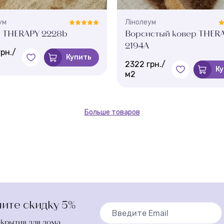
ум
Лінолеум
 THERAPY 2228b
Ворсистый ковер THER
2194A
рн./
Купить
2322 грн./
Ку
м2
Больше товаров
ите скидку 5%
окрытия для дома