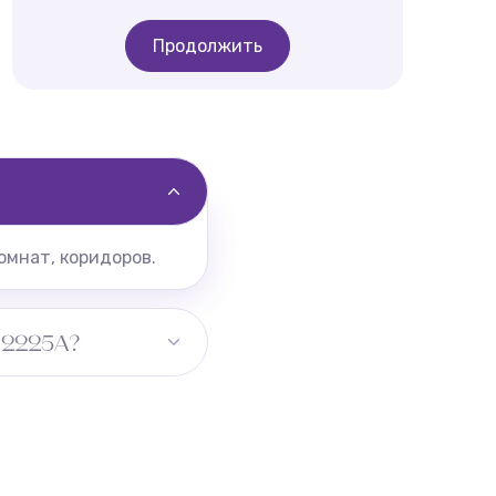
Продолжить
омнат, коридоров.
 2225A?
нки. Для коридора
ьный размер