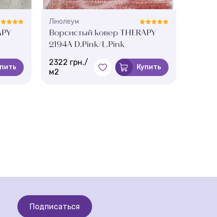
Лінолеум
Ліноле
APY
Ворсистый ковер THERAPY
Ворс
2194A D.Pink/L.Pink
2194A
2322 грн./
2322 
пить
Купить
м2
м2
Подписаться