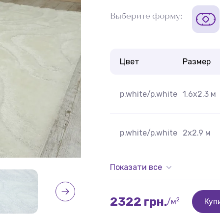
Выберите форму:
Цвет
Размер
p.white/p.white
1.6x2.3 м
p.white/p.white
2x2.9 м
Показати все
2322 грн.
2
/м
Куп