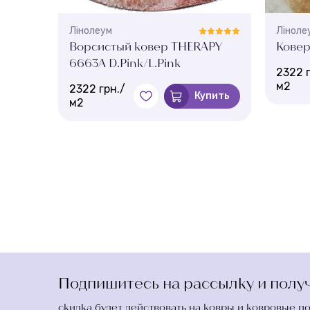
Лінолеум
Ліноле
APY
Ворсистый ковер THERAPY
Ковер
6663A D.Pink/L.Pink
2322 г
м2
2322 грн./
пить
Купить
м2
Подпишитесь на рассылку и получ
скидка будет действовать на ковры и ковровые п