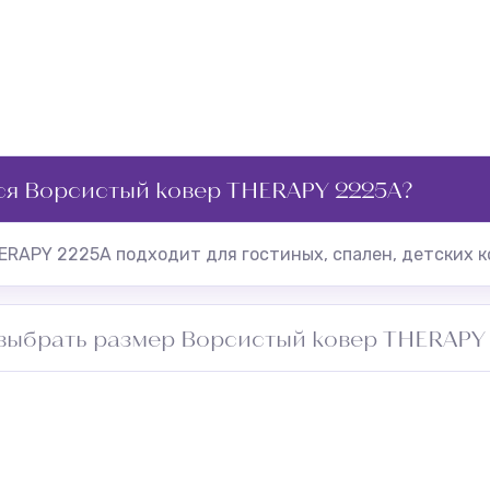
ся Ворсистый ковер THERAPY 2225A?
ERAPY 2225A подходит для гостиных, спален, детских к
выбрать размер Ворсистый ковер THERAPY
ещения и добавьте 5–10 см с каждой стороны для подго
прохода. Обратитесь к менеджеру — подберём оптимал