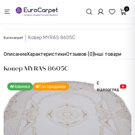
ОБРАТНАЯ СВЯЗЬ
0
Ковер MYRAS 8605C
Eurocarpet
Описание
Характеристики
Отзывов (0)
Інші товари
Ковер MYRAS 8605C
Є
Новинка
Топ продажів
відеоогляд