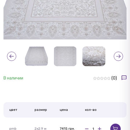
В наличии
(0)
цвет
размер
цена
кол-во
pmb
2x2.9 м
7415 грн.