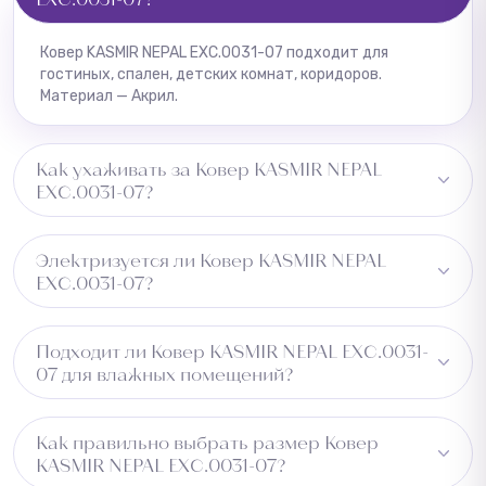
Ковер KASMIR NEPAL EXC.0031-07 подходит для
гостиных, спален, детских комнат, коридоров.
Материал — Акрил.
Как ухаживать за Ковер KASMIR NEPAL
EXC.0031-07?
Регулярная чистка пылесосом, пятна удалять сразу
Электризуется ли Ковер KASMIR NEPAL
влажной тряпкой.
EXC.0031-07?
Может незначительно электризоваться при низкой
Подходит ли Ковер KASMIR NEPAL EXC.0031-
влажности.
07 для влажных помещений?
Не рекомендуется для влажных зон.
Как правильно выбрать размер Ковер
KASMIR NEPAL EXC.0031-07?