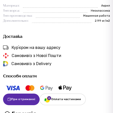
Материал:
Акрил
Тип ворса:
Неоклассика
Тип производства:
Машинная работа
Дополнительно:
2.99 кг/м2
Доставка
Курʼєром на вашу адресу
Самовивіз з Нової Пошти
Самовивіз з Delivery
Способи оплати
При отриманні
Оплата частинами