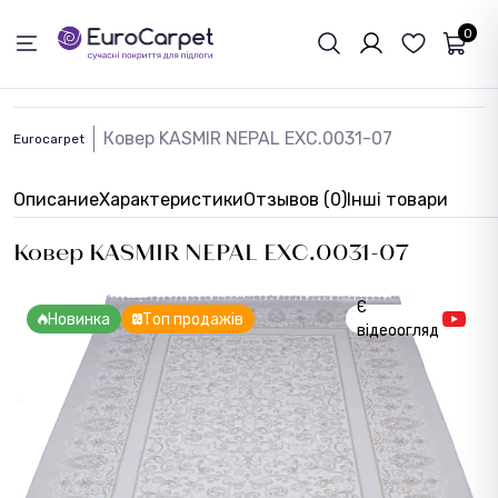
ОБРАТНАЯ СВЯЗЬ
0
Ковер KASMIR NEPAL EXC.0031-07
Eurocarpet
Описание
Характеристики
Отзывов (0)
Інші товари
Ковер KASMIR NEPAL EXC.0031-07
Є
Новинка
Топ продажів
відеоогляд