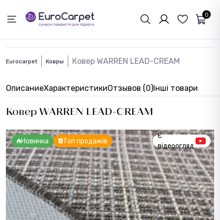
ОБРАТНАЯ СВЯЗЬ
0
Ковер WARREN LEAD-CREAM
Eurocarpet
Ковры
Описание
Характеристики
Отзывов (0)
Інші товари
Ковер WARREN LEAD-CREAM
Є
Новинка
Топ продажів
відеоогляд