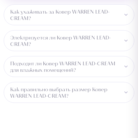
Как ухаживать за Ковер WARREN LEAD-
CREAM?
Достаточно регулярной чистки пылесосом. Изделие
Электризуется ли Ковер WARREN LEAD-
не впитывает влагу и легко чистится.
CREAM?
Нет, материал PP не электризуется и не притягивает
Подходит ли Ковер WARREN LEAD-CREAM
пыль.
для влажных помещений?
Изделие водоотталкивающее, но для постоянно
Как правильно выбрать размер Ковер
влажных зон рекомендуем уточнить у менеджера.
WARREN LEAD-CREAM?
Измерьте длину помещения и добавьте 5–10 см с
каждой стороны для подгонки. Для коридора
учитывайте ширину прохода. Обратитесь к
менеджеру — подберём оптимальный размер
бесплатно.