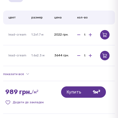
цвет
размер
цена
кол-во
lead-cream
1.2x1.7 м
2022 грн.
lead-cream
1.6x2.3 м
3644 грн.
показати все
989 грн.
2
2
/м
Купить
1м
Додати до закладок