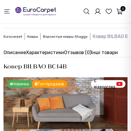
ОБРАТНАЯ СВЯЗЬ
0
Ковер BILBAO B
Eurocarpet
Ковры
Ворсистые ковры Shaggy
Описание
Характеристики
Отзывов (0)
Інші товари
Ковер BILBAO BC14B
Є
Новинка
Топ продажів
відеоогляд