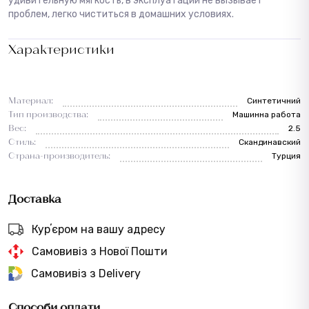
удивительную мягкость, в эксплуатации не вызывает
проблем, легко чиститься в домашних условиях.
Характеристики
Материал:
Синтетичний
Тип производства:
Машинна работа
Вес:
2.5
Стиль:
Cкандинавский
Страна-производитель:
Турция
Доставка
Курʼєром на вашу адресу
Самовивіз з Нової Пошти
Самовивіз з Delivery
Способи оплати