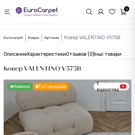
ОБРАТНАЯ СВЯЗЬ
0
Ковер VALENTINO V575B
Eurocarpet
Ковры
Артсилк
Описание
Характеристики
Отзывов (0)
Інші товари
Ковер VALENTINO V575B
Є
Новинка
Топ продажів
відеоогляд