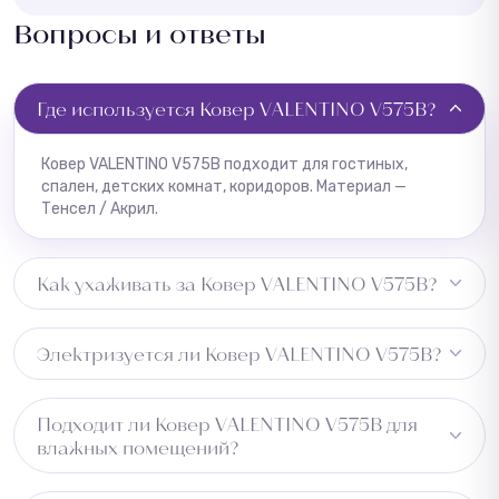
Вопросы и ответы
Где используется Ковер VALENTINO V575B?
Ковер VALENTINO V575B подходит для гостиных,
спален, детских комнат, коридоров. Материал —
Тенсел / Акрил.
Как ухаживать за Ковер VALENTINO V575B?
Регулярная чистка пылесосом, пятна удалять сразу
Электризуется ли Ковер VALENTINO V575B?
влажной тряпкой.
Может незначительно электризоваться при низкой
Подходит ли Ковер VALENTINO V575B для
влажности.
влажных помещений?