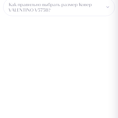
Не рекомендуется для влажных зон.
Как правильно выбрать размер Ковер
VALENTINO V575B?
Измерьте длину помещения и добавьте 5–10 см с
каждой стороны для подгонки. Для коридора
учитывайте ширину прохода. Обратитесь к
менеджеру — подберём оптимальный размер
бесплатно.