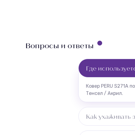
Вопросы и ответы
Где использует
Ковер PERU S271A по
Тенсел / Акрил.
Как ухаживать 
Регулярная чистка п