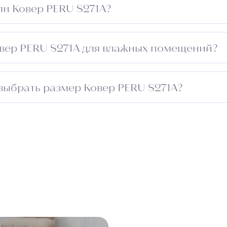
ли Ковер PERU S271A?
о электризоваться при низкой влажности.
овер PERU S271A для влажных помещений?
ля влажных зон.
выбрать размер Ковер PERU S271A?
ещения и добавьте 5–10 см с каждой стороны для подго
прохода. Обратитесь к менеджеру — подберём оптимал