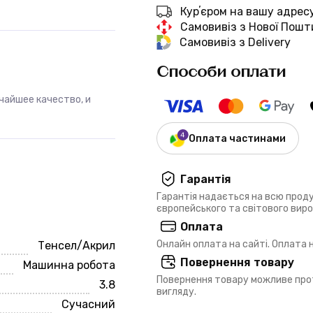
Курʼєром на вашу адрес
Самовивіз з Нової Пошт
Самовивіз з Delivery
Способи оплати
чайшее качество, и
Оплата частинами
Гарантія
Гарантія надається на всю прод
європейського та світового вир
Оплата
Онлайн оплата на сайті. Оплата
Тенсел/Акрил
Повернення товару
Машинна робота
Повернення товару можливе прот
3.8
вигляду.
Сучасний