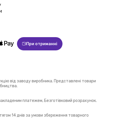
у
и
При отриманні
укцію від заводу виробника. Представлені товари
обництва.
 накладеним платежем, Безготівковий розрахунок.
ягом 14 днів за умови збереження товарного