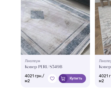
Лінолеум
Ліноле
Ковер PERU S349B
Ковер
4021 грн./
4021 г
Купить
м2
м2