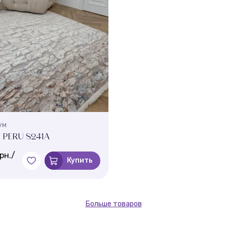
ум
 PERU S241A
рн./
Купить
Больше товаров