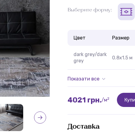
Выберите форму:
Цвет
Размер
dark grey/dark
0.8x1.5 м
grey
Показати все
4021 грн.
2
/м
Куп
Доставка