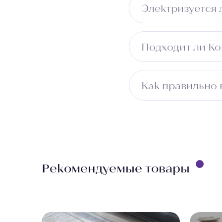
Электризуется 
Может незначительн
Подходит ли К
Не рекомендуется д
Как правильно 
Измерьте длину пом
учитывайте ширину 
бесплатно.
Рекомендуемые товары