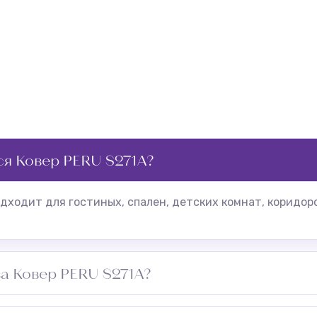
ся Ковер PERU S271A?
дходит для гостиных, спален, детских комнат, коридор
за Ковер PERU S271A?
ылесосом, пятна удалять сразу влажной тряпкой.