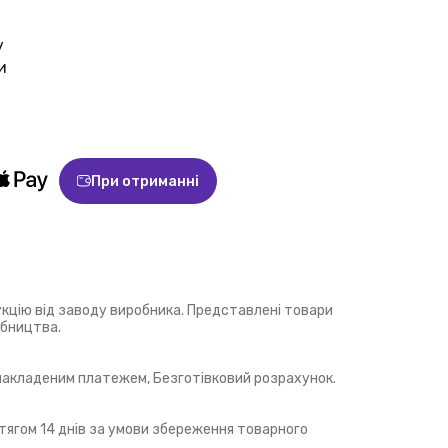
у
и
При отриманні
укцію від заводу виробника. Представлені товари
обництва.
 накладеним платежем, Безготівковий розрахунок.
ягом 14 днів за умови збереження товарного