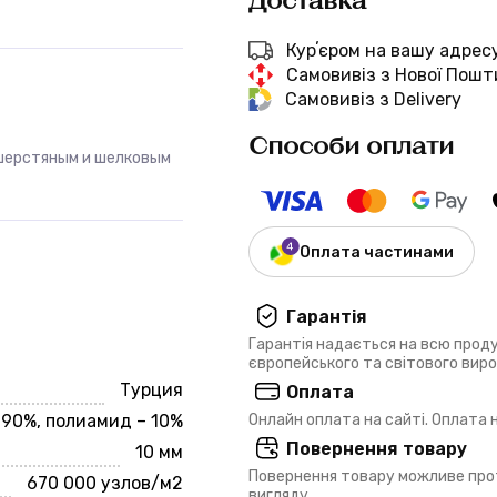
Курʼєром на вашу адрес
Самовивіз з Нової Пошт
Самовивіз з Delivery
Способи оплати
 шерстяным и шелковым
Оплата частинами
Гарантія
Гарантія надається на всю прод
європейського та світового вир
Турция
Оплата
 90%, полиамид – 10%
Онлайн оплата на сайті. Оплата
Повернення товару
10 мм
Повернення товару можливе прот
670 000 узлов/м2
вигляду.