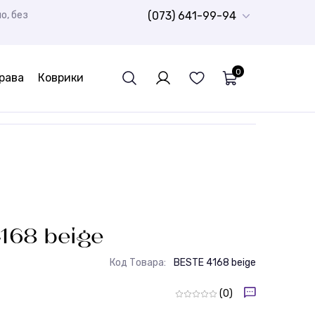
о, без
(073) 641-99-94
0
рава
Коврики
Детский ковролин
Ворсистые дорожки Шегги
Шкуры Натуральные
Спортивный линолеум
Резиновая плитка
РАСПРОДАЖА
Детские
Бюджетные ковры
Дорожки для ванной комнаты
Стриженные ковры
Детские ковры
168 beige
Код Товара:
BESTE 4168 beige
(0)