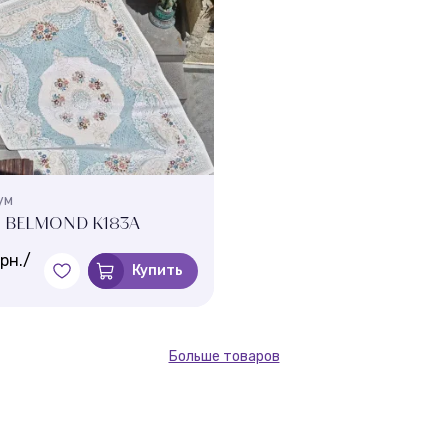
ум
р BELMOND K183A
рн./
Купить
Больше товаров