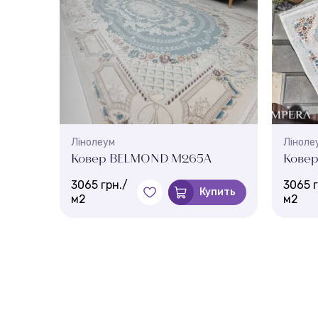
Лінолеум
Ліноле
Ковер BELMOND M265A
Кове
3065 грн./
3065 г
Купить
м2
м2