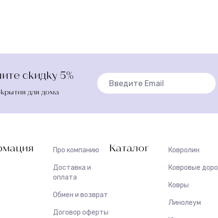
ите скидку 5%
окрытия для дома
мация
Каталог
Про компанию
Ковролин
Доставка и
Ковровые дор
оплата
Ковры
Обмен и возврат
Линолеум
Договор оферты