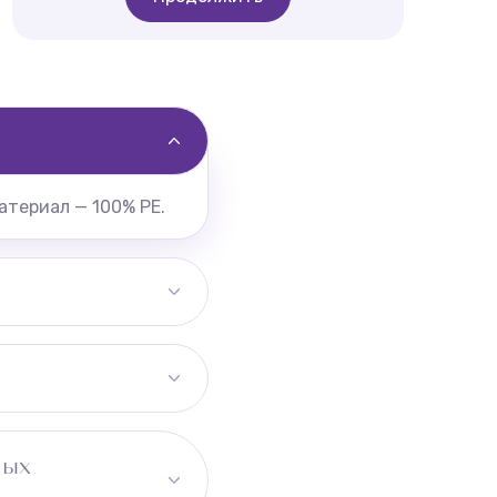
атериал — 100% PE.
ения.
ных