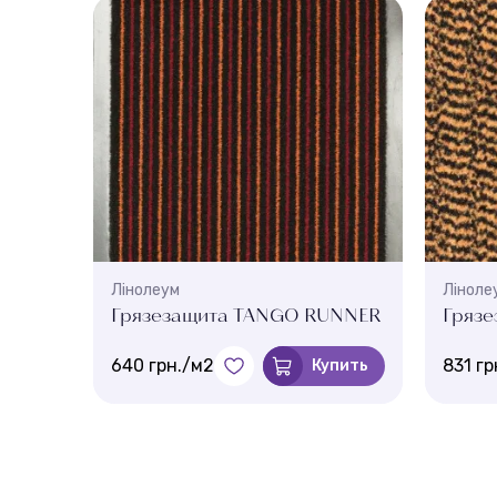
Лінолеум
Ліноле
0
Грязезащита TANGO RUNNER
Грязе
640 грн./м2
831 гр
пить
Купить