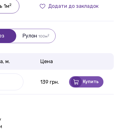
2
ь
1м
Додати до закладок
ез
Рулон
2
100м
, м.
Цена
139 грн.
Купить
у
и