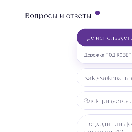
Вопросы и ответы
Где используе
Дорожка ПОД КОВЕР 
Как ухаживать
Рекомендуется акку
Электризуется
Уровень электризац
Подходит ли Д
помещений?