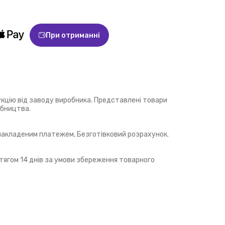
При отриманні
укцію від заводу виробника. Представлені товари
обництва.
 накладеним платежем, Безготівковий розрахунок.
ягом 14 днів за умови збереження товарного