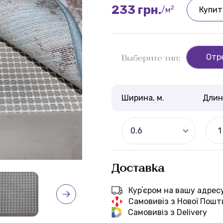
233 грн.
2
/м
Купит
Отр
Выберите тип:
Ширина, м.
Длина
0.6
Доставка
Курʼєром на вашу адрес
Самовивіз з Нової Пошт
Самовивіз з Delivery