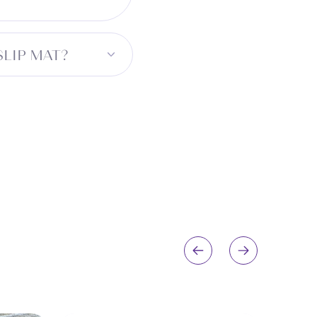
ю основу.
SLIP MAT?
нки. Для коридора
ьный размер