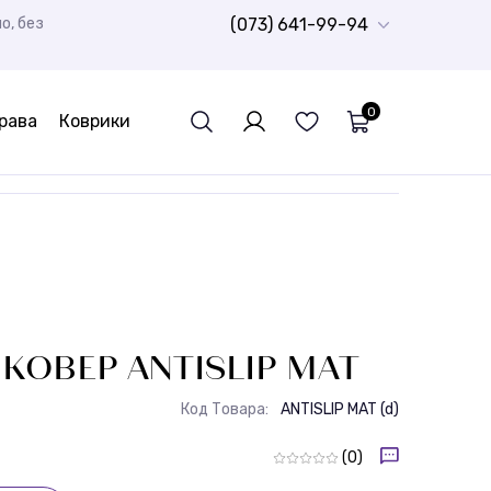
о, без
(073) 641-99-94
0
рава
Коврики
Детский ковролин
Ворсистые дорожки Шегги
Шкуры Натуральные
Спортивный линолеум
Резиновая плитка
РАСПРОДАЖА
Детские
Бюджетные ковры
Дорожки для ванной комнаты
Стриженные ковры
Детские ковры
КОВЕР ANTISLIP MAT
Код Товара:
ANTISLIP MAT (d)
(0)