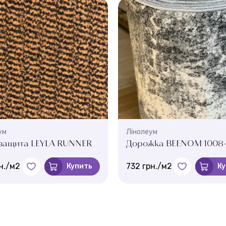
ум
Лінолеум
защита LEYLA RUNNER
Дорожка BEENOM 1008-
н./м2
732 грн./м2
Купить
Ку