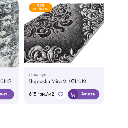
ТОП
ПРОДАЖ
Лінолеум
Ліноле
0145
Дорожка Mira 24031/619
Дорож
615 грн./м2
584 г
пить
Купить