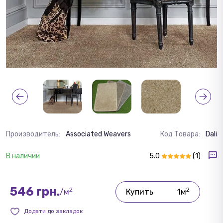
Производитель:
Associated Weavers
Код Товара:
Dali
В наличии
5.0
(1)
546 грн.
2
2
/м
Купить
1м
Додати до закладок