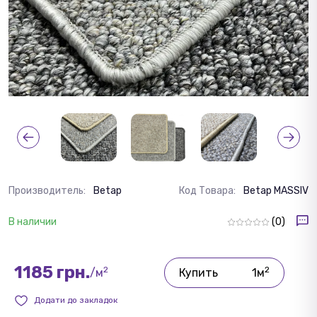
Производитель:
Betap
Код Товара:
Betap MASSIV
В наличии
(0)
1185 грн.
2
2
/м
Купить
1м
Додати до закладок