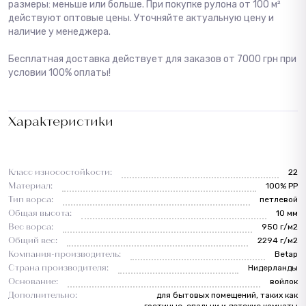
размеры: меньше или больше. При покупке рулона от 100 м²
действуют оптовые цены. Уточняйте актуальную цену и
наличие у менеджера.
Бесплатная доставка действует для заказов от 7000 грн при
условии 100% оплаты!
Характеристики
Класс износостойкости:
22
Материал:
100% PP
Тип ворса:
петлевой
Общая высота:
10 мм
Вес ворса:
950 г/м2
Общий вес:
2294 г/м2
Компания-производитель:
Betap
Страна производителя:
Нидерланды
Основание:
войлок
Дополнительно:
для бытовых помещений, таких как
гостиные, спальни и детские комнаты