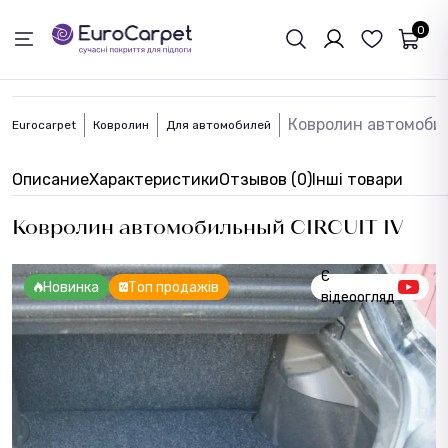
ОБРАТНАЯ СВЯЗЬ
0
Ковролин автомобил
Eurocarpet
Ковролин
Для автомобилей
Описание
Характеристики
Отзывов (0)
Інші товари
Ковролин автомобильный CIRCUIT IV
Є
Новинка
Топ продажів
відеоогляд