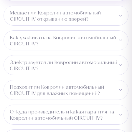
Мешает ли Ковролин автомобильный
CIRCUIT IV открыванию дверей?
Нет, высота 4 мм — низкий профиль, который не
Как ухаживать за Ковролин автомобильный
препятствует открыванию дверей.
CIRCUIT IV?
Достаточно регулярной чистки пылесосом. Изделие
Электризуется ли Ковролин автомобильный
не впитывает влагу и легко чистится.
CIRCUIT IV?
Нет, материал PP не электризуется и не притягивает
Подходит ли Ковролин автомобильный
пыль.
CIRCUIT IV для влажных помещений?
Изделие водоотталкивающее, но для постоянно
Откуда производитель и какая гарантия на
влажных зон рекомендуем уточнить у менеджера.
Ковролин автомобильный CIRCUIT IV?