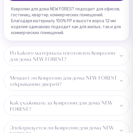
Ковролин для дома NEW FOREST подходит для офисов,
гостиниц, квартир, коммерческих помещений.
Благодаря материалу 100% PP и высоте ворса 12 мм
изделие одинаково подходит как для жилых, так и для
коммерческих помещений.
Из какого материала изготовлен Ковролин
для дома NEW FOREST?
Изготовлено из 100% PP, основа — войлок. Это
Мешает ли Ковролин для дома NEW FOREST
обеспечивает удержание пыли и влаги и
открыванию дверей?
долговечность изделия.
Рекомендуем проверить зазор под дверью перед
Как ухаживать за Ковролин для дома NEW
установкой.
FOREST?
Достаточно регулярной чистки пылесосом. Изделие
Электризуется ли Ковролин для дома NEW
не впитывает влагу и легко чистится.