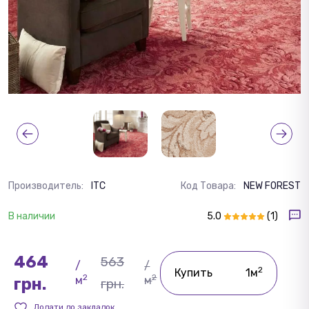
Производитель:
ITC
Код Товара:
NEW FOREST
В наличии
5.0
(1)
464
563
/
/
2
Купить
1м
2
2
м
м
грн.
грн.
Додати до закладок