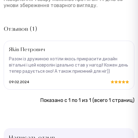
умови збереження товарного вигляду.
Отзывов (1)
Яків Петрович
Разом із дружиною хотіли якось прикрасити дизайн
вітальні і цей ковролін ідеально став у нагоді! Кожен день
тепер радується око! А також приємний для ніг))
09.02.2024
Показано с 1 по 1 из 1 (всего 1 страниц)
Написать отзыв