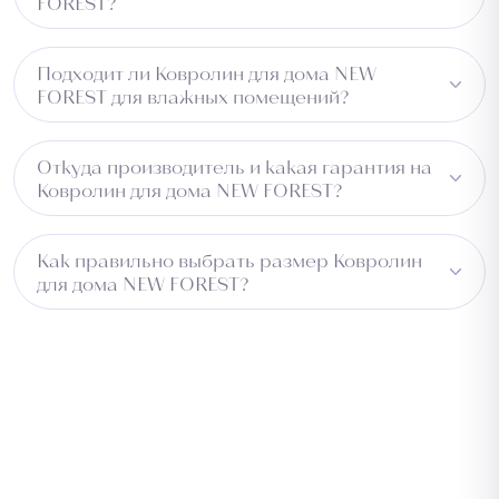
FOREST?
Нет, материал PP не электризуется и не притягивает
Подходит ли Ковролин для дома NEW
пыль.
FOREST для влажных помещений?
Изделие водоотталкивающее, но для постоянно
Откуда производитель и какая гарантия на
влажных зон рекомендуем уточнить у менеджера.
Ковролин для дома NEW FOREST?
Страна производства — Бельгия. На все товары
Как правильно выбрать размер Ковролин
предоставляется гарантия от завода-производителя.
для дома NEW FOREST?
Возврат возможен в течение 14 дней при сохранении
товарного вида.
Измерьте длину помещения и добавьте 5–10 см с
каждой стороны для подгонки. Для коридора
учитывайте ширину прохода. Обратитесь к
менеджеру — подберём оптимальный размер
бесплатно.