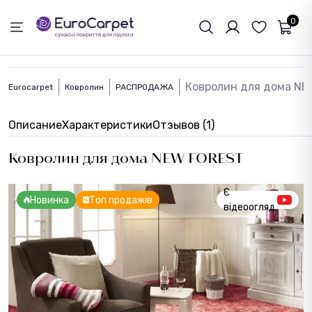
ОБРАТНАЯ СВЯЗЬ
0
Ковролин для дома NE
Eurocarpet
Ковролин
РАСПРОДАЖА
Описание
Характеристики
Отзывов (1)
Ковролин для дома NEW FOREST
Є
Новинка
Топ продажів
відеоогляд