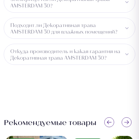
не впитывает влагу и легко чистится.
AMSTERDAM 30?
Нет, материал PP не электризуется и не притягивает
Подходит ли Декоративная трава
пыль.
AMSTERDAM 30 для влажных помещений?
Изделие водоотталкивающее, но для постоянно
Откуда производитель и какая гарантия на
влажных зон рекомендуем уточнить у менеджера.
Декоративная трава AMSTERDAM 30?
Страна производства — Турция. На все товары
предоставляется гарантия от завода-производителя.
Возврат возможен в течение 14 дней при сохранении
товарного вида.
Рекомендуемые товары