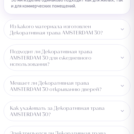
30 мм изделие одинаково подходит как для жилых, так
и для коммерческих помещений.
Из какого материала изготовлен
Декоративная трава AMSTERDAM 30?
Изготовлено из 65% PE + 35% PP, основа — латекс. Это
Подходит ли Декоративная трава
обеспечивает удержание пыли и влаги и
AMSTERDAM 30 для ежедневного
долговечность изделия.
использования?
Да. Плотность Высокая и материал 65% PE + 35% PP
Мешает ли Декоративная трава
обеспечивают устойчивость к износу при регулярном
AMSTERDAM 30 открыванию дверей?
использовании.
Рекомендуем проверить зазор под дверью перед
Как ухаживать за Декоративная трава
установкой.
AMSTERDAM 30?
Достаточно регулярной чистки пылесосом. Изделие
Электризуется ли Декоративная трава