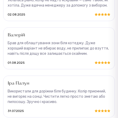
Уклалась рівно, колір не надто яскравий — саме такий, як
хотіла. Дуже вдячна менеджеру за допомогу з вибором.
02.08.2025
Валерій
Брав для облаштування зони біля котеджу. Дуже
хороший варіант не вбирає воду, не прилипає до взуття,
навіть після дощу все залишається охайним.
01.08.2025
Іра Палун
Використали для доріжки біля будинку. Колір приємний,
не вигоряє на сонці. Чистити легко просто зметаю або
пилосошу. Зручно і красиво.
31.07.2025