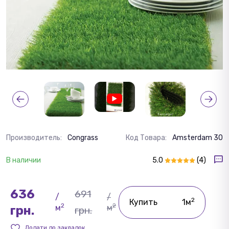
Производитель:
Congrass
Код Товара:
Amsterdam 30
В наличии
5.0
(4)
636
691
/
/
2
Купить
1м
2
2
м
м
грн.
грн.
Додати до закладок