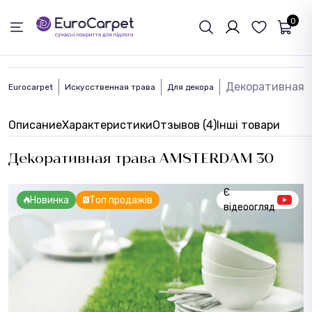
ОБРАТНАЯ СВЯЗЬ
0
Декоративная 
Eurocarpet
Искусственная трава
Для декора
Описание
Характеристики
Отзывов (4)
Інші товари
Декоративная трава AMSTERDAM 30
Є
Новинка
Топ продажів
відеоогляд