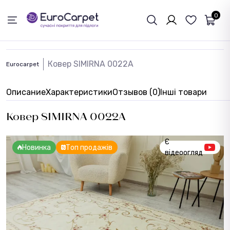
ОБРАТНАЯ СВЯЗЬ
0
Ковер SIMIRNA 0022A
Eurocarpet
Описание
Характеристики
Отзывов (0)
Інші товари
Ковер SIMIRNA 0022A
Є
Новинка
Топ продажів
відеоогляд