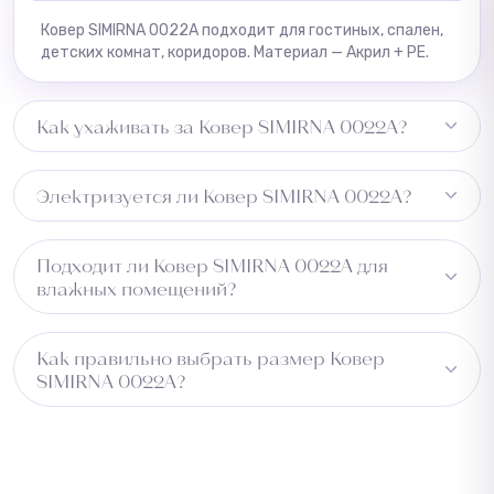
Ковер SIMIRNA 0022A подходит для гостиных, спален,
детских комнат, коридоров. Материал — Акрил + PE.
Как ухаживать за Ковер SIMIRNA 0022A?
Регулярная чистка пылесосом, пятна удалять сразу
Электризуется ли Ковер SIMIRNA 0022A?
влажной тряпкой.
Может незначительно электризоваться при низкой
Подходит ли Ковер SIMIRNA 0022A для
влажности.
влажных помещений?
Не рекомендуется для влажных зон.
Как правильно выбрать размер Ковер
SIMIRNA 0022A?
Измерьте длину помещения и добавьте 5–10 см с
каждой стороны для подгонки. Для коридора
учитывайте ширину прохода. Обратитесь к