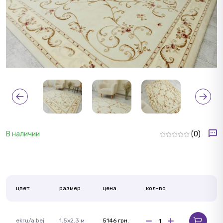
В наличии
(0)
цвет
размер
цена
кол-во
ekru/a.bej
1.5x2.3 м
5146 грн.