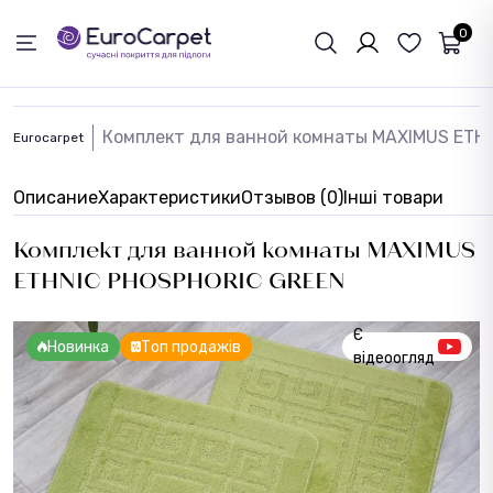
ОБРАТНАЯ СВЯЗЬ
0
Комплект для ванной комнаты MAXIMUS ETH
Eurocarpet
Описание
Характеристики
Отзывов (0)
Інші товари
Комплект для ванной комнаты MAXIMUS
ETHNIC PHOSPHORIC GREEN
Є
Новинка
Топ продажів
відеоогляд