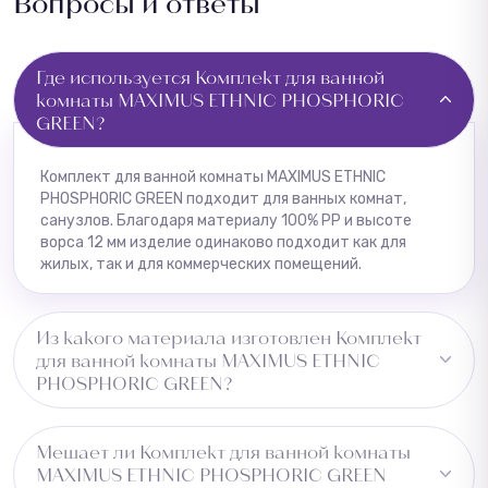
Вопросы и ответы
Где используется Комплект для ванной
комнаты MAXIMUS ETHNIC PHOSPHORIC
GREEN?
Комплект для ванной комнаты MAXIMUS ETHNIC
PHOSPHORIC GREEN подходит для ванных комнат,
санузлов. Благодаря материалу 100% PP и высоте
ворса 12 мм изделие одинаково подходит как для
жилых, так и для коммерческих помещений.
Из какого материала изготовлен Комплект
для ванной комнаты MAXIMUS ETHNIC
PHOSPHORIC GREEN?
Изготовлено из 100% PP, основа — латекс. Это
Мешает ли Комплект для ванной комнаты
обеспечивает удержание пыли и влаги и
MAXIMUS ETHNIC PHOSPHORIC GREEN
долговечность изделия.