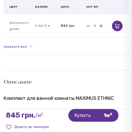
цвет
размер
цена
кол-во
phosphoric-
0.6x1.5 м
845 грн.
green
показати все
Описание
Комплект для ванной комнаты MAXIMUS ETHNIC
845 грн.
2
2
/м
Купить
1м
Додати до закладок