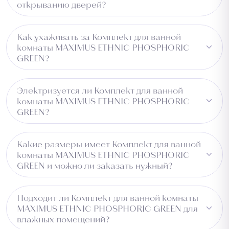
открыванию дверей?
Рекомендуем проверить зазор под дверью перед
Как ухаживать за Комплект для ванной
установкой.
комнаты MAXIMUS ETHNIC PHOSPHORIC
GREEN?
Достаточно регулярной чистки пылесосом. Изделие
Электризуется ли Комплект для ванной
не впитывает влагу и легко чистится.
комнаты MAXIMUS ETHNIC PHOSPHORIC
GREEN?
Нет, материал PP не электризуется и не притягивает
Какие размеры имеет Комплект для ванной
пыль.
комнаты MAXIMUS ETHNIC PHOSPHORIC
GREEN и можно ли заказать нужный?
Доступный размер — 0.6x1.5. Уточните нужный размер
Подходит ли Комплект для ванной комнаты
при оформлении заказа или обратитесь к менеджеру.
MAXIMUS ETHNIC PHOSPHORIC GREEN для
влажных помещений?