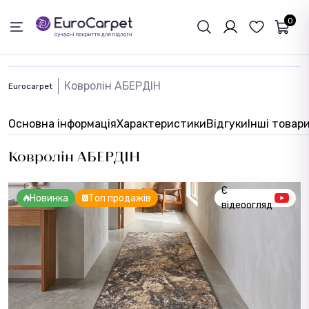
ЗВОРОТНІЙ ЗВЯЗОК
0
Ковролін АБЕРДІН
Eurocarpet
Основна інформація
Характеристики
Відгуки
Інші товар
Ковролін АБЕРДІН
Є
Новинка
Топ продажів
відеоогляд