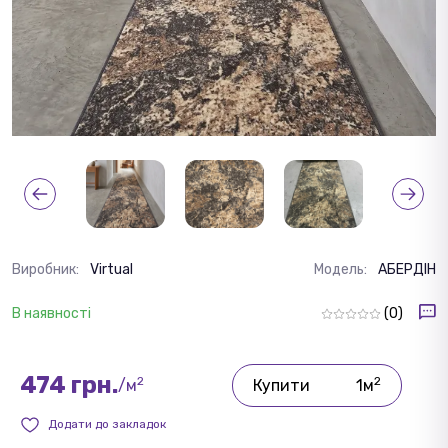
Виробник:
Virtual
Модель:
АБЕРДІН
В наявності
(0)
474 грн.
2
2
/м
Купити
1м
Додати до закладок