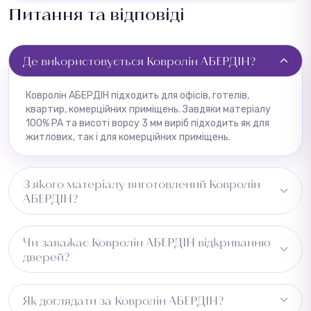
Питання та відповіді
Де використовується Ковролін АБЕРДІН?
Ковролін АБЕРДІН підходить для офісів, готелів,
квартир, комерційних приміщень. Завдяки матеріалу
100% PA та висоті ворсу 3 мм виріб підходить як для
житлових, так і для комерційних приміщень.
З якого матеріалу виготовлений Ковролін
АБЕРДІН?
Виготовлено з 100% PA, основа — войлок. Це
Чи заважає Ковролін АБЕРДІН відкриванню
забезпечує високу зносостійкість та утримання
дверей?
форми та довговічність виробу.
Ні, висота 3 мм — низький профіль, який не
Як доглядати за Ковролін АБЕРДІН?
перешкоджає відкриванню дверей.