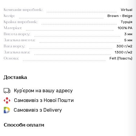
Компанія-виробник:
Virtual
Колір:
Brown - Beige
Країна-виробник:
Турція
Матеріал:
100% PA
Висота ворсу:
3 мм
Загальна висота:
5 мм
Вага ворсу:
300 г/м2
Загальна вага:
1300 г/м2
Основа:
Felt (Повсть)
Доставка
Курʼєром на вашу адресу
Самовивіз з Нової Пошти
Самовивіз з Delivery
Способи оплати