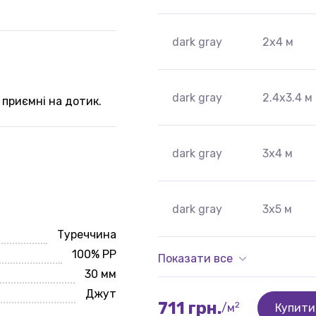
dark gray
2x4 м
dark gray
2.4x3.4 м
приємні на дотик.
dark gray
3x4 м
dark gray
3x5 м
Туреччина
100% PP
Показати все
30 мм
Джут
711 грн.
2
/м
Купити