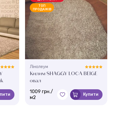
ТОП
ТО
ПРОДАЖІВ
ПРОД
Лінолеум
Ліноле
Y
Килим SHAGGY LOCA BEIGE
Кили
ик
овал
круг
1009 грн./
1009 г
упити
Купити
м2
м2