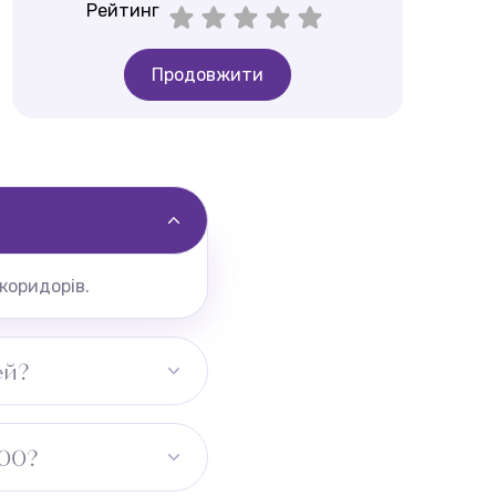
Рейтинг
Продовжити
коридорів.
ей?
800?