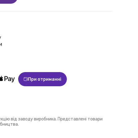
у
и
При отриманні
укцію від заводу виробника. Представлені товари
обництва.