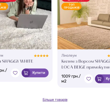
П
ТОП
АЖІВ
ПРОДАЖІВ
ум
Лінолеум
м SHAGGY WHITE
Килим з Ворсом SHAGG
LOCA BEIGE прямокутн
рн./
Купити
1009 грн./
К
м2
Більше товарів