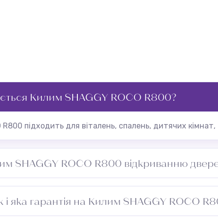
ується Килим SHAGGY ROCO R800?
800 підходить для віталень, спалень, дитячих кімнат, 
лим SHAGGY ROCO R800 відкриванню двер
ірити зазор під дверима перед встановленням.
к і яка гарантія на Килим SHAGGY ROCO R