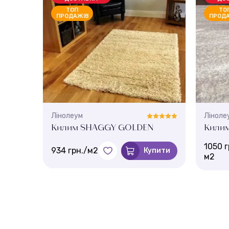
ТОП
ТО
ПРОДАЖІВ
ПРОД
Лінолеум
Ліноле
.GRAY
Килим SHAGGY GOLDEN
Кили
1050 г
934 грн./м2
Купити
м2
пити