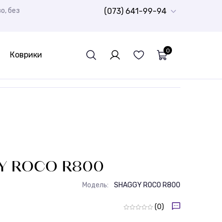
о, без
(073) 641-99-94
0
Коврики
Дитячий ковролін
Ворсисті доріжки Шеггі
Шкури натуральні
Спортивний лінолеум
Гумова плитка
РОЗПРОДАЖ
Дитячі
Бюджетні килими
Доріжки для ванної кімнати
Стрижені килими
Дитячі килими
Y ROCO R800
Модель:
SHAGGY ROCO R800
(0)